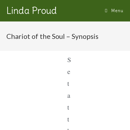
Linda Proud
Menu
Chariot of the Soul – Synopsis
S
e
t
a
t
t