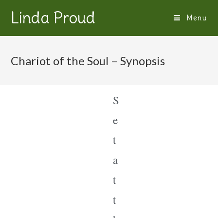
Linda Proud
Menu
Chariot of the Soul – Synopsis
S
e
t
a
t
t